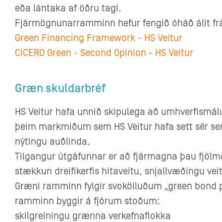
eða lántaka af öðru tagi.
Fjármögnunarramminn hefur fengið óháð álit fr
Green Financing Framework - HS Veitur
CICERO Green - Second Opinion - HS Veitur
Græn skuldarbréf
HS Veitur hafa unnið skipulega að umhverfismál
þeim markmiðum sem HS Veitur hafa sett sér sem
nýtingu auðlinda.
Tilgangur útgáfunnar er að fjármagna þau fjölmö
stækkun dreifikerfis hitaveitu, snjallvæðingu 
Græni ramminn fylgir svokölluðum „green bond 
ramminn byggir á fjórum stoðum:
skilgreiningu grænna verkefnaflokka