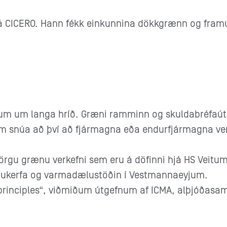
á CICERO. Hann fékk einkunnina dökkgrænn og framú
um um langa hríð. Græni ramminn og skuldabréfaútgá
 snúa að því að fjármagna eða endurfjármagna verk
rgu grænu verkefni sem eru á döfinni hjá HS Veitum.
veitukerfa og varmadælustöðin í Vestmannaeyjum.
principles“, viðmiðum útgefnum af ICMA, alþjóðasa