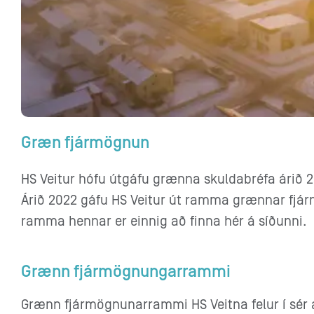
Græn fjármögnun
HS Veitur hófu útgáfu grænna skuldabréfa árið 2
Árið 2022 gáfu HS Veitur út ramma grænnar fjár
ramma hennar er einnig að finna hér á síðunni.
Grænn fjármögnungarrammi
Grænn fjármögnunarrammi HS Veitna felur í sér a