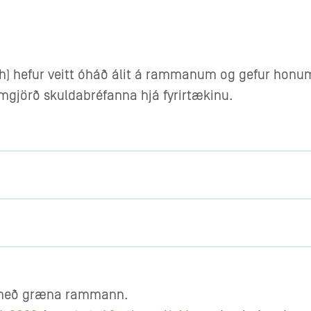
ch) hefur veitt óháð álit á rammanum og gefur honum
umgjörð skuldabréfanna hjá fyrirtækinu.
fa með græna rammann.