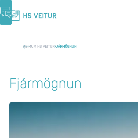
HEIM
UM HS VEITUR
FJÁRMÖGNUN
Fjármögnun