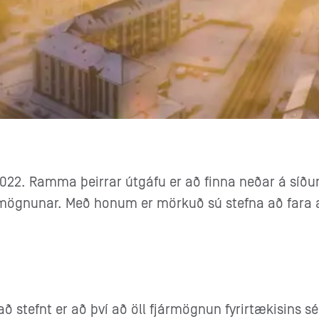
022. Ramma þeirrar útgáfu er að finna neðar á síðu
mögnunar. Með honum er mörkuð sú stefna að fara al
ð stefnt er að því að öll fjármögnun fyrirtækisins s