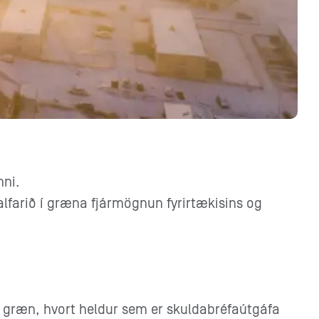
nni.
farið í græna fjármögnun fyrirtækisins og
é græn, hvort heldur sem er skuldabréfaútgáfa