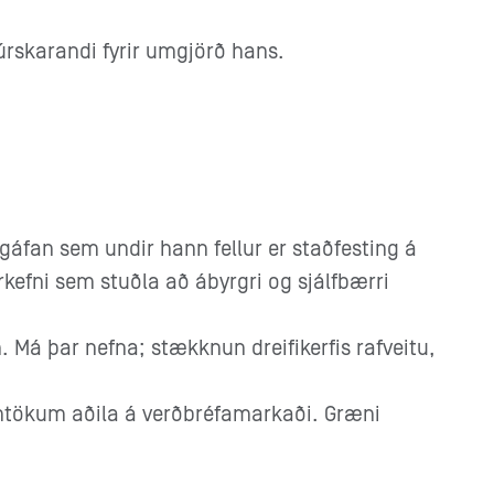
rskarandi fyrir umgjörð hans.
fan sem undir hann fellur er staðfesting á
efni sem stuðla að ábyrgri og sjálfbærri
 Má þar nefna; stækknun dreifikerfis rafveitu,
mtökum aðila á verðbréfamarkaði. Græni