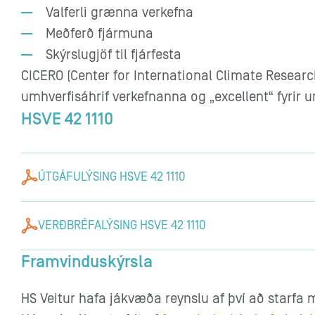
Valferli grænna verkefna
Meðferð fjármuna
Skýrslugjöf til fjárfesta
CICERO (Center for International Climate Resear
umhverfisáhrif verkefnanna og „excellent“ fyrir 
HSVE 42 1110
ÚTGÁFULÝSING HSVE 42 1110
VERÐBRÉFALÝSING HSVE 42 1110
Framvinduskýrsla
HS Veitur hafa jákvæða reynslu af því að star