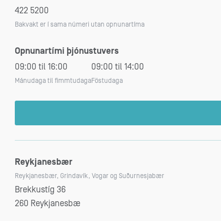
422 5200
Bakvakt er í sama númeri utan opnunartíma
Opnunartími þjónustuvers
09:00 til 16:00
09:00 til 14:00
Mánudaga til fimmtudaga
Föstudaga
Reykjanesbær
Reykjanesbær, Grindavík, Vogar og Suðurnesjabær
Brekkustíg 36
260 Reykjanesbæ