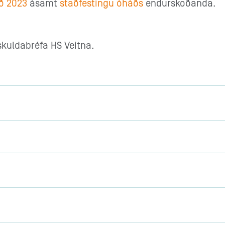
ið 2023
ásamt
staðfestingu óháðs
endurskoðanda.
kuldabréfa HS Veitna.