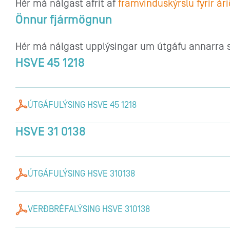
Hér má nálgast afrit af
framvinduskýrslu fyrir ár
Önnur fjármögnun
Hér má nálgast upplýsingar um útgáfu annarra s
HSVE 45 1218
ÚTGÁFULÝSING HSVE 45 1218
HSVE 31 0138
ÚTGÁFULÝSING HSVE 310138
VERÐBRÉFALÝSING HSVE 310138