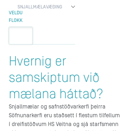
SNJALLMÆLAVÆÐING
VELDU
FLOKK
Hvernig er
samskiptum við
mælana háttað?
Snjallmælar og safnstöðvarkerfi þeirra
Söfnunarkerfi eru staðsett í flestum tilfellum
í dreifistöðvum HS Veitna og sjá starfsmenn