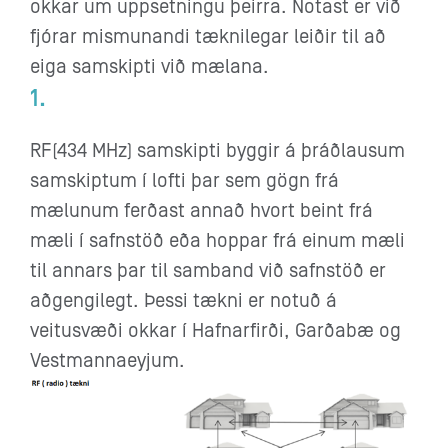
okkar um uppsetningu þeirra. Notast er við
fjórar mismunandi tæknilegar leiðir til að
eiga samskipti við mælana.
1.
RF(434 MHz) samskipti byggir á þráðlausum
samskiptum í lofti þar sem gögn frá
mælunum ferðast annað hvort beint frá
mæli í safnstöð eða hoppar frá einum mæli
til annars þar til samband við safnstöð er
aðgengilegt. Þessi tækni er notuð á
veitusvæði okkar í Hafnarfirði, Garðabæ og
Vestmannaeyjum.