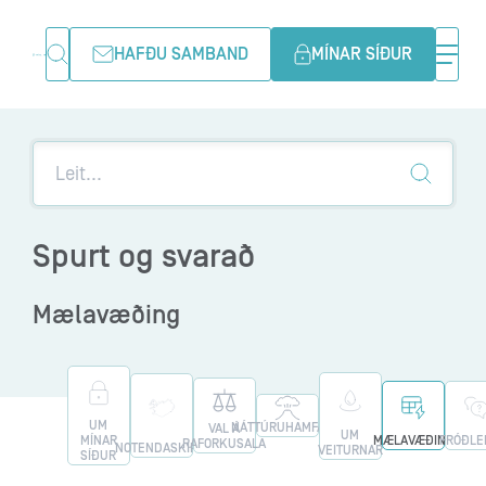
HAFÐU SAMBAND
MÍNAR SÍÐUR
Spurt og svarað
Mælavæðing
UM
NÁTTÚRUHAMFARIR
VAL Á
UM
MÍNAR
MÆLAVÆÐING
FRÓÐLE
RAFORKUSALA
NOTENDASKIPTI
VEITURNAR
SÍÐUR