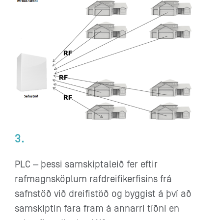
3.
PLC – þessi samskiptaleið fer eftir
rafmagnsköplum rafdreifikerfisins frá
safnstöð við dreifistöð og byggist á því að
samskiptin fara fram á annarri tíðni en