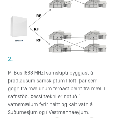
2.
M-Bus (868 MHz) samskipti byggjast á
þráðlausum samskiptum í lofti þar sem
gögn frá mælunum ferðast beint frá mæli í
safnstöð. Þessi tækni er notuð í
vatnsmælum fyrir heitt og kalt vatn á
Suðurnesjum og í Vestmannaeyjum.