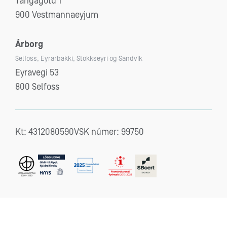
Tangagötu 1
900 Vestmannaeyjum
Árborg
Selfoss, Eyrarbakki, Stokkseyri og Sandvík
Eyravegi 53
800 Selfoss
Kt: 4312080590
VSK númer: 99750