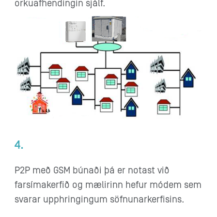
orkuafhendingin sjálf.
4.
P2P með GSM búnaði þá er notast við
farsímakerfið og mælirinn hefur módem sem
svarar upphringingum söfnunarkerfisins.