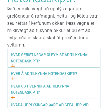
Það er mikilvægt að upplýsingar um
greiðendur á rafmagni, heitu- og köldu vatni
séu réttar í kerfunum okkar. Þess vegna er
mikilvægt að tilkynna okkur ef þú ert að
flytja eða ef skipta skal út greiðendur á
veitumn.
HVAÐ GERIST ÞEGAR GLEYMIST AÐ TILKYNNA
NOTENDASKIPTI?
HVER Á AÐ TILKYNNA NOTENDASKIPTI?
HVAR OG HVERNIG Á AÐ TILKYNNA
NOTENDASKIPTI?
HVAÐA UPPLÝSINGAR ÞARF AÐ GEFA UPP VIÐ