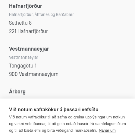
Hafnarfjörður
Hafnarfjörður, Álftanes og Garðabær
Selhellu 8
221 Hafnarfjörður
Vestmannaeyjar
Vestmannaeyjar
Tangagötu 1
900 Vestmannaeyjum
Árborg
Selfoss, Eyrarbakki, Stokkseyri og Sandvík
Eyravegi 53
Við notum vafrakökur á þessari vefsíðu
800 Selfoss
Við notum vafrakökur til að safna og greina upplýsingar um notkun
og virkni vefsíðunnar, til að geta notað lausnir frá samfélagsmiðlum
og til að bæta efni og birta viðeigandi markaðsefni.
Nánar um