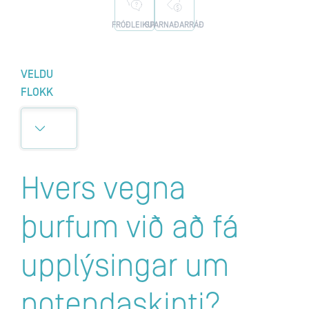
FRÓÐLEIKUR
SPARNAÐARRÁÐ
VELDU
FLOKK
Hvers vegna
þurfum við að fá
upplýsingar um
notendaskipti?