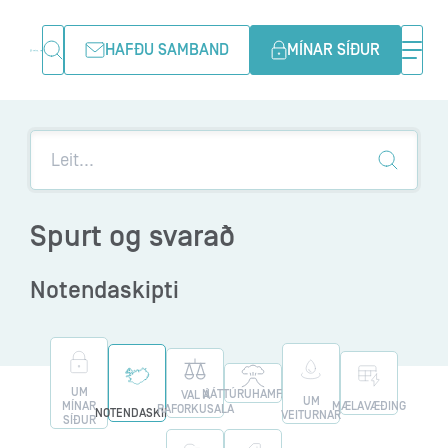
HAFÐU SAMBAND
MÍNAR SÍÐUR
Spurt og svarað
Notendaskipti
UM
NÁTTÚRUHAMFARIR
VAL Á
UM
MÍNAR
MÆLAVÆÐING
RAFORKUSALA
NOTENDASKIPTI
VEITURNAR
SÍÐUR