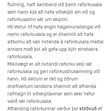
flutning, haft samband við þann raforkusala
sem hann kýs að hafa viðskipti sín við og
raforkusalinn sér um skiptin.
HS Veitur hf hafa engin hagsmunatengsl við
neinn raforkusala og er óheimilt að hafa
aðkomu að vali notenda á raforkusala meðal
annars með því að gefa upp kjör einstakra
raforkusala.
Mikilvægt er að notandi raforku velji sér
raforkusala og geri raforkusölusamning við
hann. HS Veitum er líkt og öðrum
dreifiveitum landsins óheimilt að afhenda
rafmagn til viðskiptavinar sem ekki hefur
valið sér raforkusala.
Afhending raforkunnar verður því
stöðvuð
ef