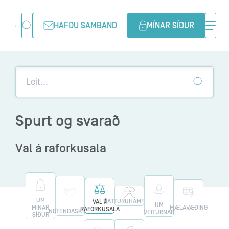
HAFÐU SAMBAND
MÍNAR SÍÐUR
Spurt og svarað
Val á raforkusala
UM
NÁTTÚRUHAMFARIR
VAL Á
UM
MÍNAR
MÆLAVÆÐING
RAFORKUSALA
NOTENDASKIPTI
VEITURNAR
SÍÐUR