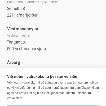
Hafnarfjörður, Álftanes og Garðabær
Selhellu 8
221 Hafnarfjörður
Vestmannaeyjar
Vestmannaeyjar
Tangagötu 1
900 Vestmannaeyjum
Árborg
Selfoss, Eyrarbakki, Stokkseyri og Sandvík
Eyravegi 53
Við notum vafrakökur á þessari vefsíðu
800 Selfoss
Við notum vafrakökur til að safna og greina upplýsingar um notkun
og virkni vefsíðunnar, til að geta notað lausnir frá samfélagsmiðlum
og til að bæta efni og birta viðeigandi markaðsefni.
Nánar um
vafrakökur
Kt: 4312080590
VSK númer: 99750