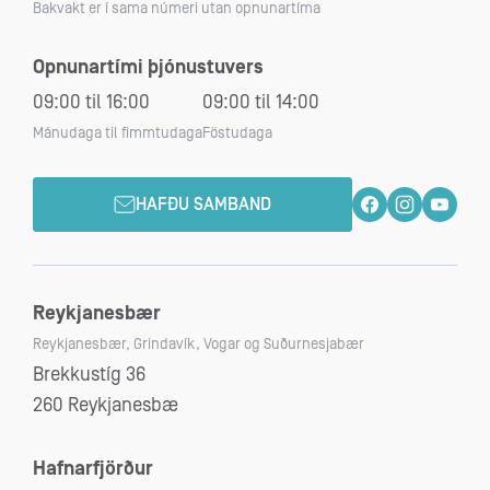
Bakvakt er í sama númeri utan opnunartíma
Opnunartími þjónustuvers
09:00 til 16:00
09:00 til 14:00
Mánudaga til fimmtudaga
Föstudaga
HAFÐU SAMBAND
Reykjanesbær
Reykjanesbær, Grindavík, Vogar og Suðurnesjabær
Brekkustíg 36
260 Reykjanesbæ
Hafnarfjörður