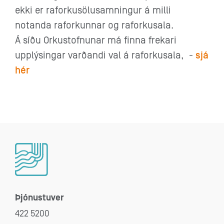
ekki er raforkusölusamningur á milli
notanda raforkunnar og raforkusala.
Á síðu Orkustofnunar má finna frekari
upplýsingar varðandi val á raforkusala, -
sjá
hér
Þjónustuver
422 5200