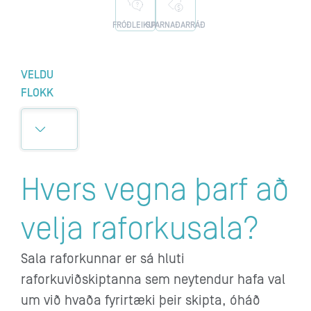
FRÓÐLEIKUR
SPARNAÐARRÁÐ
VELDU
FLOKK
Hvers vegna þarf að
velja raforkusala?
Sala raforkunnar er sá hluti
raforkuviðskiptanna sem neytendur hafa val
um við hvaða fyrirtæki þeir skipta, óháð