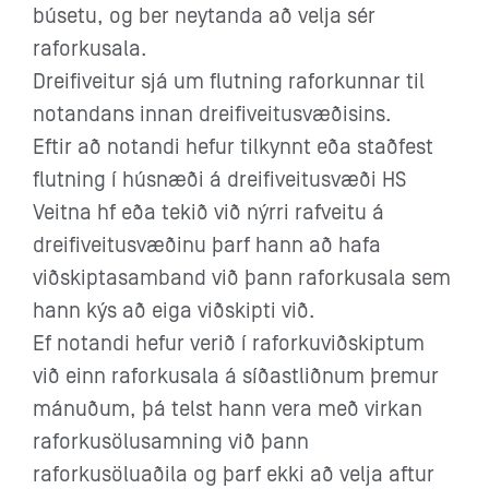
búsetu, og ber neytanda að velja sér
raforkusala.
Dreifiveitur sjá um flutning raforkunnar til
notandans innan dreifiveitusvæðisins.
Eftir að notandi hefur tilkynnt eða staðfest
flutning í húsnæði á dreifiveitusvæði HS
Veitna hf eða tekið við nýrri rafveitu á
dreifiveitusvæðinu þarf hann að hafa
viðskiptasamband við þann raforkusala sem
hann kýs að eiga viðskipti við.
Ef notandi hefur verið í raforkuviðskiptum
við einn raforkusala á síðastliðnum þremur
mánuðum, þá telst hann vera með virkan
raforkusölusamning við þann
raforkusöluaðila og þarf ekki að velja aftur