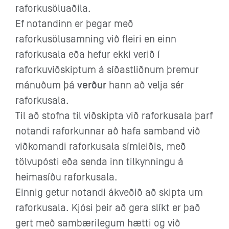
raforkusöluaðila.
Ef notandinn er þegar með
raforkusölusamning við fleiri en einn
raforkusala eða hefur ekki verið í
raforkuviðskiptum á síðastliðnum þremur
mánuðum þá
verður
hann að velja sér
raforkusala.
Til að stofna til viðskipta við raforkusala þarf
notandi raforkunnar að hafa samband við
viðkomandi raforkusala símleiðis, með
tölvupósti eða senda inn tilkynningu á
heimasíðu raforkusala.
Einnig getur notandi ákveðið að skipta um
raforkusala. Kjósi þeir að gera slíkt er það
gert með sambærilegum hætti og við