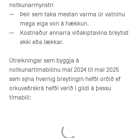
notkunarmynstri
Þeir sem taka mestan varma úr vatninu
mega eiga von á hækkun.
Kostnaður annarra viðskiptavina breytist
ekki eða lækkar.
Útreikningar sem byggja á
notkunartímabilinu maí 2024 til maí 2025
sem sýna hvernig breytingin hefði orðið ef
orkuveðrskrá hefði verið í gildi á þessu
tímabili: