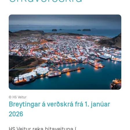
© HS Veitur
Breytingar á verðskrá frá 1. janúar
2026
HS Veitur reka hitaveituna í