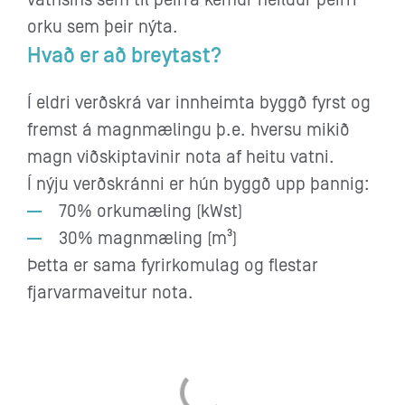
orku sem þeir nýta.
Hvað er að breytast?
Í eldri verðskrá var innheimta byggð fyrst og
fremst á magnmælingu þ.e. hversu mikið
magn viðskiptavinir nota af heitu vatni.
Í nýju verðskránni er hún byggð upp þannig:
70% orkumæling (kWst)
30% magnmæling (m³)
Þetta er sama fyrirkomulag og flestar
fjarvarmaveitur nota.