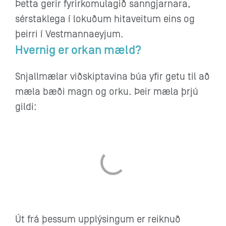
Þetta gerir fyrirkomulagið sanngjarnara,
sérstaklega í lokuðum hitaveitum eins og
þeirri í Vestmannaeyjum.
Hvernig er orkan mæld?
Snjallmælar viðskiptavina búa yfir getu til að
mæla bæði magn og orku. Þeir mæla þrjú
gildi:
Út frá þessum upplýsingum er reiknuð