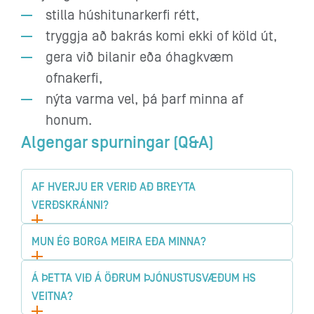
stilla húshitunarkerfi rétt,
tryggja að bakrás komi ekki of köld út,
gera við bilanir eða óhagkvæm
ofnakerfi,
nýta varma vel, þá þarf minna af
honum.
Algengar spurningar (Q&A)
AF HVERJU ER VERIÐ AÐ BREYTA
VERÐSKRÁNNI?
MUN ÉG BORGA MEIRA EÐA MINNA?
Á ÞETTA VIÐ Á ÖÐRUM ÞJÓNUSTUSVÆÐUM HS
VEITNA?