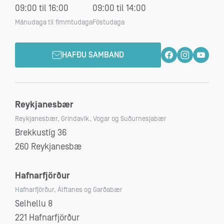
09:00 til 16:00
09:00 til 14:00
Mánudaga til fimmtudaga
Föstudaga
HAFÐU SAMBAND
Reykjanesbær
Reykjanesbær, Grindavík, Vogar og Suðurnesjabær
Brekkustíg 36
260 Reykjanesbæ
Hafnarfjörður
Hafnarfjörður, Álftanes og Garðabær
Selhellu 8
221 Hafnarfjörður