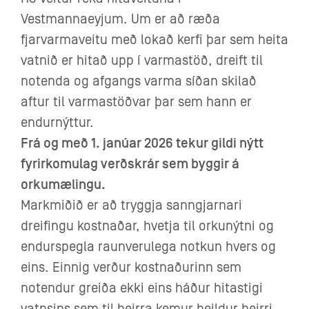
Vestmannaeyjum. Um er að ræða
fjarvarmaveitu með lokað kerfi þar sem heita
vatnið er hitað upp í varmastöð, dreift til
notenda og afgangs varma síðan skilað
aftur til varmastöðvar þar sem hann er
endurnýttur.
Frá og með 1. janúar 2026 tekur gildi nýtt
fyrirkomulag verðskrár sem byggir á
orkumælingu.
Markmiðið er að tryggja sanngjarnari
dreifingu kostnaðar, hvetja til orkunýtni og
endurspegla raunverulega notkun hvers og
eins. Einnig verður kostnaðurinn sem
notendur greiða ekki eins háður hitastigi
vatnsins sem til þeirra kemur heildur þeirri