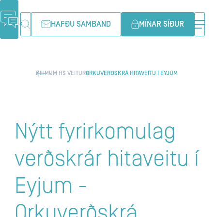
HAFÐU SAMBAND
MÍNAR SÍÐUR
HEIM
UM HS VEITUR
ORKUVERÐSKRÁ HITAVEITU Í EYJUM
Nýtt fyrirkomulag
verðskrár hitaveitu í
Eyjum -
Orkuverðskrá