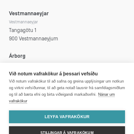
Vestmannaeyjar
Vestmannaeyjar
Tangagötu 1
900 Vestmannaeyjum
Árborg
Selfoss, Eyrarbakki, Stokkseyri og Sandvík
Eyravegi 53
Við notum vafrakökur á þessari vefsíðu
800 Selfoss
Við notum vafrakökur til að safna og greina upplýsingar um notkun
og virkni vefsíðunnar, til að geta notað lausnir frá samfélagsmiðlum
og til að bæta efni og birta viðeigandi markaðsefni.
Nánar um
vafrakökur
Kt: 4312080590
VSK númer: 99750
LEYFA VAFRAKÖKUR
STILLINGAR Á VAFRAKÖKUM