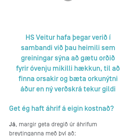
HS Veitur hafa þegar verið í
sambandi við þau heimili sem
greiningar sýna að gætu orðið
fyrir óvenju mikilli hækkun, til að
finna orsakir og bæta orkunýtni
áður en ný verðskrá tekur gildi
Get ég haft áhrif á eigin kostnað?
Já
, margir geta dregið úr áhrifum
breytinganna með því að: