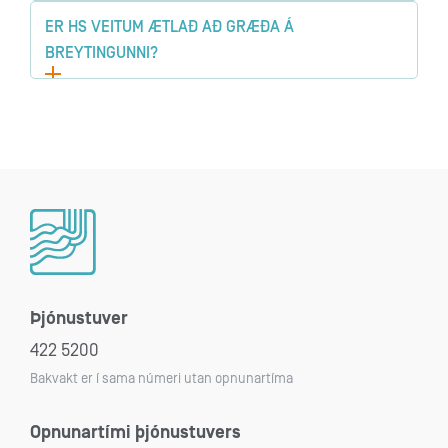
ER HS VEITUM ÆTLAÐ AÐ GRÆÐA Á
BREYTINGUNNI?
Þjónustuver
422 5200
Bakvakt er í sama númeri utan opnunartíma
Opnunartími þjónustuvers