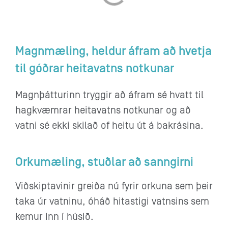
Magnmæling, heldur áfram að hvetja
til góðrar heitavatns notkunar
Magnþátturinn tryggir að áfram sé hvatt til
hagkvæmrar heitavatns notkunar og að
vatni sé ekki skilað of heitu út á bakrásina.
Orkumæling, stuðlar að sanngirni
Viðskiptavinir greiða nú fyrir orkuna sem þeir
taka úr vatninu, óháð hitastigi vatnsins sem
kemur inn í húsið.