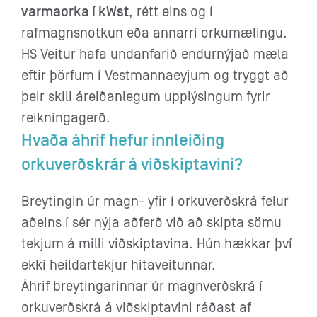
varmaorka í kWst
, rétt eins og í
rafmagnsnotkun eða annarri orkumælingu.
HS Veitur hafa undanfarið endurnýjað mæla
eftir þörfum í Vestmannaeyjum og tryggt að
þeir skili áreiðanlegum upplýsingum fyrir
reikningagerð.
Hvaða áhrif hefur innleiðing
orkuverðskrár á viðskiptavini?
Breytingin úr magn- yfir í orkuverðskrá felur
aðeins í sér nýja aðferð við að skipta sömu
tekjum á milli viðskiptavina. Hún hækkar því
ekki heildartekjur hitaveitunnar.
Áhrif breytingarinnar úr magnverðskrá í
orkuverðskrá á viðskiptavini ráðast af