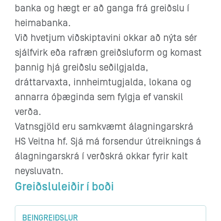
banka og hægt er að ganga frá greiðslu í
heimabanka.
Við hvetjum viðskiptavini okkar að nýta sér
sjálfvirk eða rafræn greiðsluform og komast
þannig hjá greiðslu seðilgjalda,
dráttarvaxta, innheimtugjalda, lokana og
annarra óþæginda sem fylgja ef vanskil
verða.
Vatnsgjöld eru samkvæmt álagningarskrá
HS Veitna hf. Sjá má forsendur útreiknings á
álagningarskrá í verðskrá okkar fyrir kalt
neysluvatn.
Greiðsluleiðir í boði
BEINGREIÐSLUR