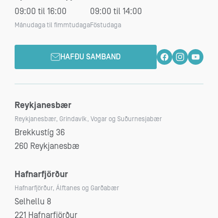
09:00 til 16:00
09:00 til 14:00
Mánudaga til fimmtudaga
Föstudaga
HAFÐU SAMBAND
Reykjanesbær
Reykjanesbær, Grindavík, Vogar og Suðurnesjabær
Brekkustíg 36
260 Reykjanesbæ
Hafnarfjörður
Hafnarfjörður, Álftanes og Garðabær
Selhellu 8
221 Hafnarfjörður