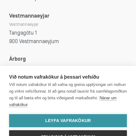
Vestmannaeyjar
Vestmannaeyjar
Tangagötu 1
900 Vestmannaeyjum
Árborg
Selfoss, Eyrarbakki, Stokkseyri og Sandvík
Eyravegi 53
Við notum vafrakökur á þessari vefsíðu
800 Selfoss
Við notum vafrakökur til að safna og greina upplýsingar um notkun
og virkni vefsíðunnar, til að geta notað lausnir frá samfélagsmiðlum
og til að bæta efni og birta viðeigandi markaðsefni.
Nánar um
vafrakökur
Kt: 4312080590
VSK númer: 99750
LEYFA VAFRAKÖKUR