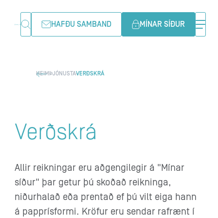
HAFÐU SAMBAND
MÍNAR SÍÐUR
HEIM
ÞJÓNUSTA
VERÐSKRÁ
Verðskrá
Allir reikningar eru aðgengilegir á "Mínar
síður" þar getur þú skoðað reikninga,
niðurhalað eða prentað ef þú vilt eiga hann
á papprísformi. Kröfur eru sendar rafrænt í