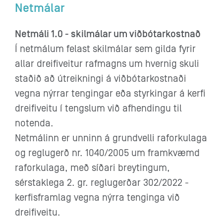
Netmálar
Netmáli 1.0 - skilmálar um viðbótarkostnað
Í netmálum felast skilmálar sem gilda fyrir
allar dreifiveitur rafmagns um hvernig skuli
staðið að útreikningi á viðbótarkostnaði
vegna nýrrar tengingar eða styrkingar á kerfi
dreifiveitu í tengslum við afhendingu til
notenda.
Netmálinn er unninn á grundvelli raforkulaga
og reglugerð nr. 1040/2005 um framkvæmd
raforkulaga, með síðari breytingum,
sérstaklega 2. gr. reglugerðar 302/2022 -
kerfisframlag vegna nýrra tenginga við
dreifiveitu.