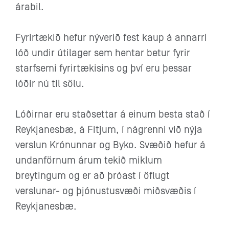
árabil.
Fyrirtækið hefur nýverið fest kaup á annarri
lóð undir útilager sem hentar betur fyrir
starfsemi fyrirtækisins og því eru þessar
lóðir nú til sölu.
Lóðirnar eru staðsettar á einum besta stað í
Reykjanesbæ, á Fitjum, í nágrenni við nýja
verslun Krónunnar og Byko. Svæðið hefur á
undanförnum árum tekið miklum
breytingum og er að þróast í öflugt
verslunar- og þjónustusvæði miðsvæðis í
Reykjanesbæ.