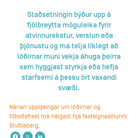
Staðsetningin býður upp á
fjölbreytta möguleika fyrir
atvinnurekstur, verslun eða
þjónustu og má telja líklegt að
lóðirnar muni vekja áhuga þeirra
sem hyggjast styrkja eða hefja
starfsemi á þessu ört vaxandi
svæði.
Nánari upplýsingar um lóðirnar og
tilboðsfrest má nálgast hjá fasteignasölunni
Stuðlaberg
.