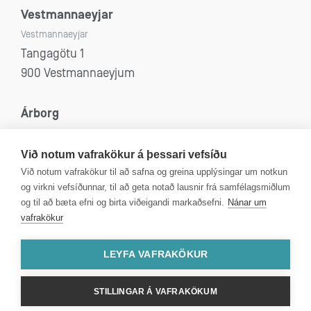
Vestmannaeyjar
Vestmannaeyjar
Tangagötu 1
900 Vestmannaeyjum
Árborg
Selfoss, Eyrarbakki, Stokkseyri og Sandvík
Eyravegi 53
Við notum vafrakökur á þessari vefsíðu
800 Selfoss
Við notum vafrakökur til að safna og greina upplýsingar um notkun
og virkni vefsíðunnar, til að geta notað lausnir frá samfélagsmiðlum
og til að bæta efni og birta viðeigandi markaðsefni.
Nánar um
vafrakökur
Kt: 4312080590
VSK númer: 99750
LEYFA VAFRAKÖKUR
STILLINGAR Á VAFRAKÖKUM