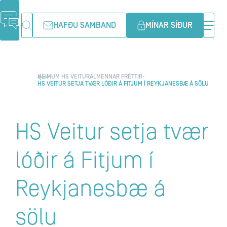
HAFÐU SAMBAND
MÍNAR SÍÐUR
HEIM
UM HS VEITUR
ALMENNAR FRÉTTIR
HS VEITUR SETJA TVÆR LÓÐIR Á FITJUM Í REYKJANESBÆ Á SÖLU
HS Veitur setja tvær
lóðir á Fitjum í
Reykjanesbæ á
sölu