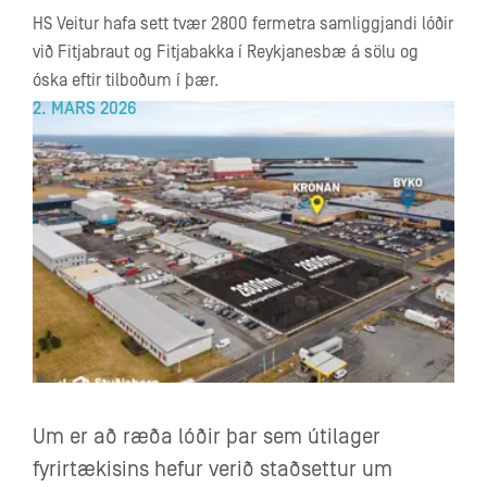
HS Veitur hafa sett tvær 2800 fermetra samliggjandi lóðir
við Fitjabraut og Fitjabakka í Reykjanesbæ á sölu og
óska eftir tilboðum í þær.
2. MARS 2026
Um er að ræða lóðir þar sem útilager
fyrirtækisins hefur verið staðsettur um