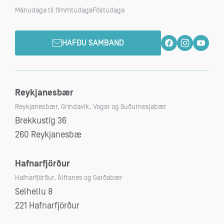
Mánudaga til fimmtudaga
Föstudaga
HAFÐU SAMBAND
Reykjanesbær
Reykjanesbær, Grindavík, Vogar og Suðurnesjabær
Brekkustíg 36
260 Reykjanesbæ
Hafnarfjörður
Hafnarfjörður, Álftanes og Garðabær
Selhellu 8
221 Hafnarfjörður