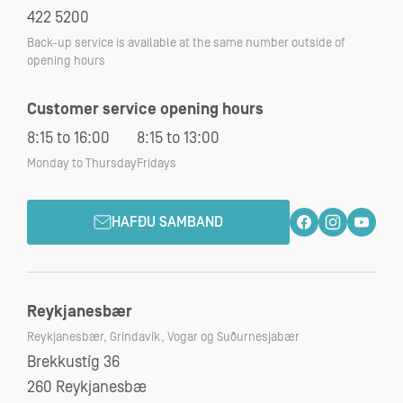
422 5200
Back-up service is available at the same number outside of
opening hours
Customer service opening hours
8:15 to 16:00
8:15 to 13:00
Monday to Thursday
Fridays
HAFÐU SAMBAND
Reykjanesbær
Reykjanesbær, Grindavík, Vogar og Suðurnesjabær
Brekkustíg 36
260 Reykjanesbæ