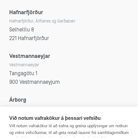
Hafnarfjörður
Hafnarfjörður, Álftanes og Garðabær
Selhelllu 8
221 Hafnarfjörður
Vestmannaeyjar
Vestmannaeyjar
Tangagötu 1
900 Vestmannaeyjum
Árborg
Selfoss, Eyrarbakki, Stokkseyri og Sandvík
Eyravegi 53
Við notum vafrakökur á þessari vefsíðu
800 Selfoss
Við notum vafrakökur til að safna og greina upplýsingar um notkun
og virkni vefsíðunnar, til að geta notað lausnir frá samfélagsmiðlum