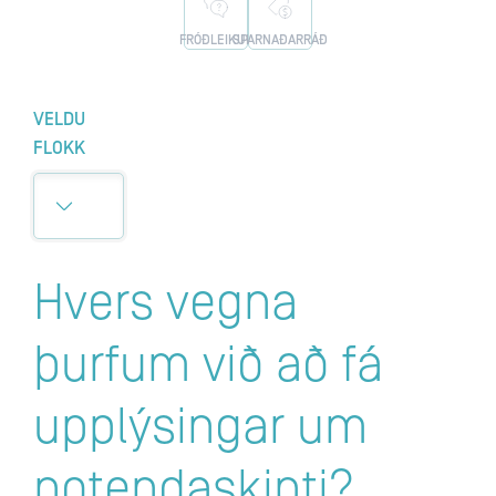
FRÓÐLEIKUR
SPARNAÐARRÁÐ
VELDU
FLOKK
Hvers vegna
þurfum við að fá
upplýsingar um
notendaskipti?