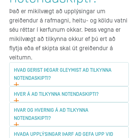
Það er mikilvægt að upplýsingar um
greiðendur á rafmagni, heitu- og köldu vatni
séu réttar í kerfunum okkar. Þess vegna er
mikilvægt að tilkynna okkur ef þú ert að
flytja eða ef skipta skal út greiðendur á
veitumn.
HVAÐ GERIST ÞEGAR GLEYMIST AÐ TILKYNNA
NOTENDASKIPTI?
HVER Á AÐ TILKYNNA NOTENDASKIPTI?
HVAR OG HVERNIG Á AÐ TILKYNNA
NOTENDASKIPTI?
HVAÐA UPPLÝSINGAR ÞARF AÐ GEFA UPP VIÐ