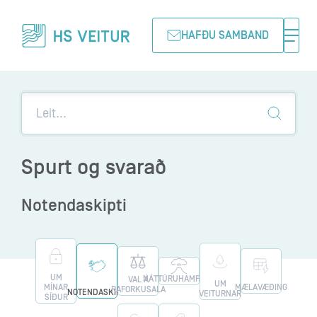
HAFÐU SAMBAND
Spurt og svarað
Notendaskipti
UM
NÁTTÚRUHAMFARIR
VAL Á
UM
MÍNAR
MÆLAVÆÐING
RAFORKUSALA
NOTENDASKIPTI
VEITURNAR
SÍÐUR