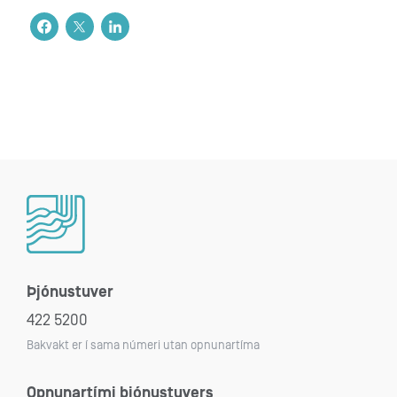
Þjónustuver
422 5200
Bakvakt er í sama númeri utan opnunartíma
Opnunartími þjónustuvers