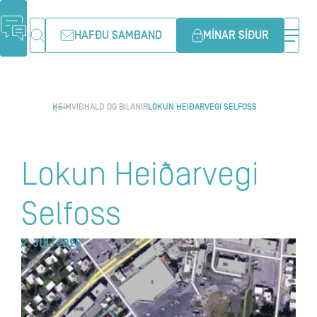
HAFÐU SAMBAND
MÍNAR SÍÐUR
HEIM
VIÐHALD OG BILANIR
LOKUN HEIÐARVEGI SELFOSS
Lokun Heiðarvegi
Selfoss
2. JÚLÍ 2026