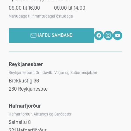
09:00 til 16:00
09:00 til 14:00
Mánudaga til fimmtudaga
Föstudaga
HAFÐU SAMBAND
Reykjanesbær
Reykjanesbær, Grindavík, Vogar og Suðurnesjabær
Brekkustíg 36
260 Reykjanesbæ
Hafnarfjörður
Hafnarfjörður, Álftanes og Garðabær
Selhellu 8
221 Hafnarfjörður