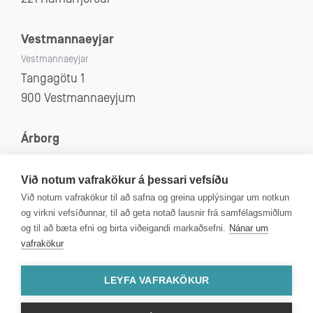
Vestmannaeyjar
Vestmannaeyjar
Tangagötu 1
900 Vestmannaeyjum
Árborg
Selfoss, Eyrarbakki, Stokkseyri og Sandvík
Eyravegi 53
Við notum vafrakökur á þessari vefsíðu
800 Selfoss
Við notum vafrakökur til að safna og greina upplýsingar um notkun
og virkni vefsíðunnar, til að geta notað lausnir frá samfélagsmiðlum
og til að bæta efni og birta viðeigandi markaðsefni.
Nánar um
vafrakökur
Kt: 4312080590
VSK númer: 99750
LEYFA VAFRAKÖKUR