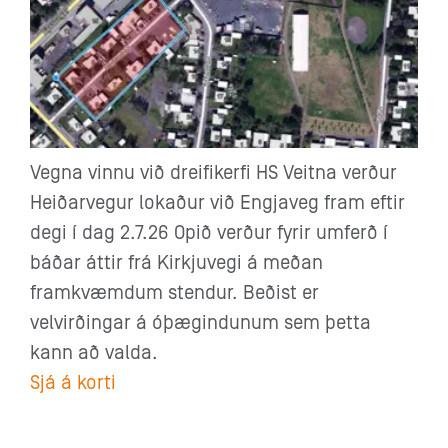
Vegna vinnu við dreifikerfi HS Veitna verður
Heiðarvegur lokaður við Engjaveg fram eftir
degi í dag 2.7.26 Opið verður fyrir umferð í
báðar áttir frá Kirkjuvegi á meðan
framkvæmdum stendur. Beðist er
velvirðingar á óþægindunum sem þetta
kann að valda.
Sjá á korti