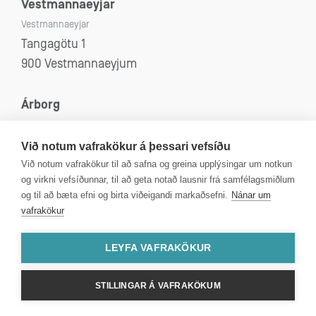
Vestmannaeyjar
Vestmannaeyjar
Tangagötu 1
900 Vestmannaeyjum
Árborg
Selfoss, Eyrarbakki, Stokkseyri og Sandvík
Eyravegi 53
Við notum vafrakökur á þessari vefsíðu
800 Selfoss
Við notum vafrakökur til að safna og greina upplýsingar um notkun
og virkni vefsíðunnar, til að geta notað lausnir frá samfélagsmiðlum
og til að bæta efni og birta viðeigandi markaðsefni.
Nánar um
vafrakökur
Kt: 4312080590
VSK númer: 99750
LEYFA VAFRAKÖKUR
STILLINGAR Á VAFRAKÖKUM