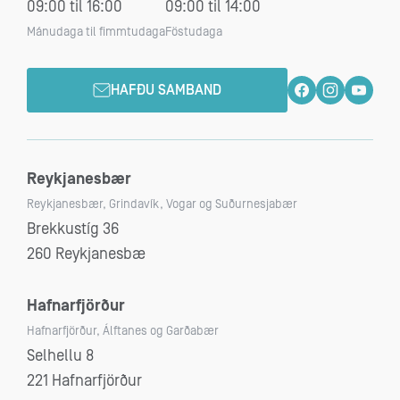
09:00 til 16:00
09:00 til 14:00
Mánudaga til fimmtudaga
Föstudaga
HAFÐU SAMBAND
Reykjanesbær
Reykjanesbær, Grindavík, Vogar og Suðurnesjabær
Brekkustíg 36
260 Reykjanesbæ
Hafnarfjörður
Hafnarfjörður, Álftanes og Garðabær
Selhellu 8
221 Hafnarfjörður