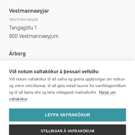
Vestmannaeyjar
Vestmannaeyjar
Tangagötu 1
900 Vestmannaeyjum
Árborg
Selfoss, Eyrarbakki, Stokkseyri og Sandvík
Eyravegi 53
Við notum vafrakökur á þessari vefsíðu
800 Selfoss
Við notum vafrakökur til að safna og greina upplýsingar um notkun
og virkni vefsíðunnar, til að geta notað lausnir frá samfélagsmiðlum
og til að bæta efni og birta viðeigandi markaðsefni.
Nánar um
vafrakökur
Kt: 4312080590
VSK númer: 99750
LEYFA VAFRAKÖKUR
STILLINGAR Á VAFRAKÖKUM