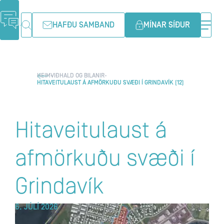
HAFÐU SAMBAND
MÍNAR SÍÐUR
HEIM
VIÐHALD OG BILANIR
HITAVEITULAUST Á AFMÖRKUÐU SVÆÐI Í GRINDAVÍK (12)
Hitaveitulaust á
afmörkuðu svæði í
Grindavík
6. JÚLÍ 2026