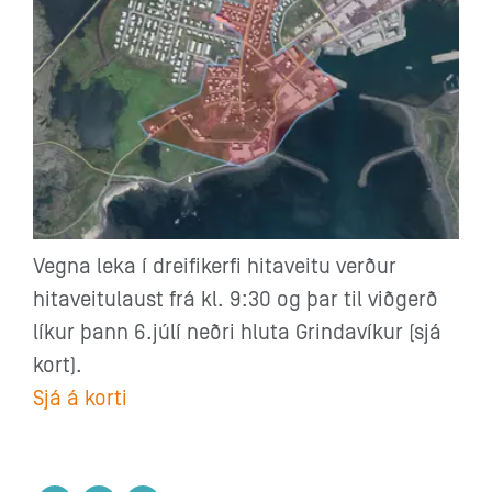
Vegna leka í dreifikerfi hitaveitu verður
hitaveitulaust frá kl. 9:30 og þar til viðgerð
líkur þann 6.júlí neðri hluta Grindavíkur (sjá
kort).
Sjá á korti